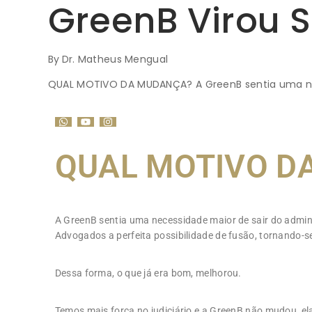
GreenB Virou S
By
Dr. Matheus Mengual
QUAL MOTIVO DA MUDANÇA? A GreenB sentia uma nece
QUAL MOTIVO D
A GreenB sentia uma necessidade maior de sair do adminis
Advogados a perfeita possibilidade de fusão, tornando-s
Dessa forma, o que já era bom, melhorou.
Temos mais força no judiciário e a GreenB não mudou, ela