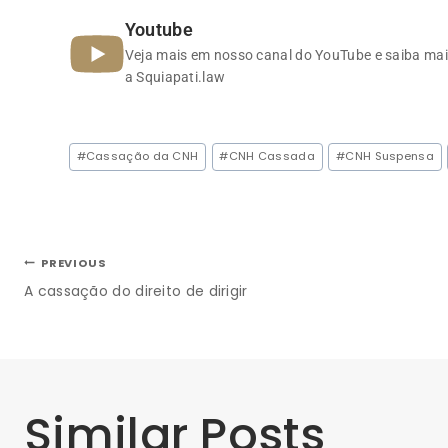
Youtube
Veja mais em nosso canal do YouTube e saiba mai
a Squiapati.law
Pois 
Advogado Especialista, Em Suma, Bafômetro Positiv
#
Cassação da CNH
#
CNH Cassada
#
CNH Suspensa
PREVIOUS
A cassação do direito de dirigir
Similar Posts