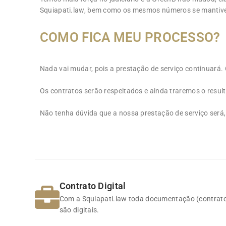
Squiapati.law, bem como os mesmos números se mantiv
COMO FICA MEU PROCESSO?
Nada vai mudar, pois a prestação de serviço continuará. 
Os contratos serão respeitados e ainda traremos o resulta
Não tenha dúvida que a nossa prestação de serviço será, 
Pois 
Advogado Especialista, Em Suma, Bafômetro Positiv
Pois 
Advogado Especialista, Em Suma, Bafômetro Positiv
Contrato Digital
Com a Squiapati.law toda documentação (contrato
são digitais.