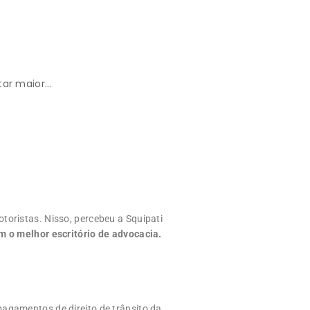
tar maior…
toristas. Nisso, percebeu a Squipati
 o melhor escritório de advocacia.
pagamentos de direito de trânsito da