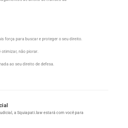
s força para buscar e proteger o seu direito.
otimizar, não piorar.
ada ao seu direito de defesa.
cial
udicial, a Squiapati.law estará com você para