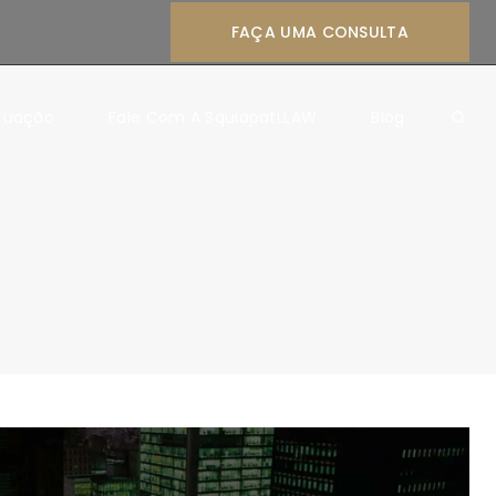
FAÇA UMA CONSULTA
Atuação
Fale Com A Squiapati.LAW
Blog