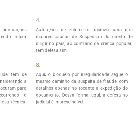
4.
pontuações
Autuações de etilômetro positivo, uma das
azendo maior
maiores causas de Suspensão do direito de
dirigir no país, ao contrário da crença popular,
tem defesa sim.
8.
aude tem se
Aqui, o bloqueio por irregularidade segue o
onsiderando a
mesmo caminho da suspeita de fraude, com
rocuram para
detalhes apenas no tocante a expedição do
ecorrendo à
documento. Dessa forma, aqui, a defesa no
fesa técnica,
judicial é imprescindível.