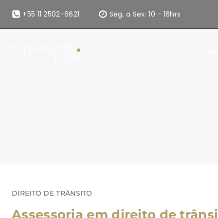
+55 11 2502-6621
Seg. a Sex: 10 - 16hrs
H
DIREITO DE TRÂNSITO
Assessoria em direito de trâns