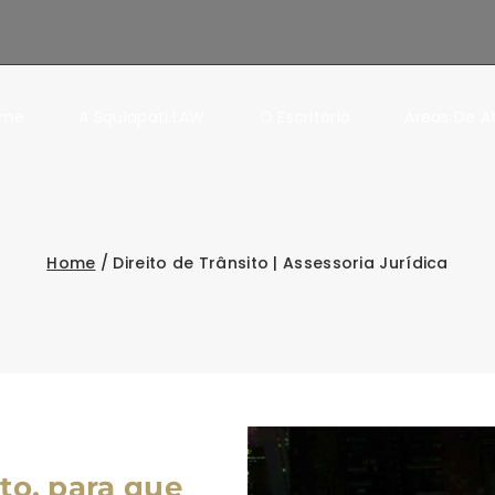
ome
A Squiapati.LAW
O Escritório
Áreas De 
Home
/
Direito de Trânsito | Assessoria Jurídica
ito, para que