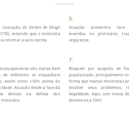
3.
 Cassação do Direito de Dirigir
Atuação preventiva face 
 CTB), evitando que o motorista
inseridas no prontuário, tr
 a retornar a auto escola;
segurança;
7.
utossuspensivas são outras bem
Bloqueio por suspeita de fr
s de etilômetro se enquadram
popularizado, principalmente c
m, assim como +50% acima do
forma que muitos motoristas p
ocidade. Atuação desde a fase da
resolver seus problemas, r
ilia demais na defesa dos
ilegalidade. Aqui, com nossa de
o motorista.
devolve-se a CNH.