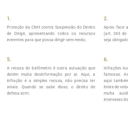
1.
2.
Proteção da CNH contra Suspensão do Direito
Apoio face a
de Dirigir, apresentando todos os recursos
(art. 263 do
inerentes para que possa dirigir sem medo;
seja obrigado
5.
6.
A recusa do bafômetro é outra autuação que
Infrações A
detém muita desinformação por aí. Aqui, a
famosas. A
infração é a simples recusa, não precisa ter
aqui també
sinais. Quando se sabe disso, o direito de
limite de vel
defesa sorri.
multa aux
interesses d