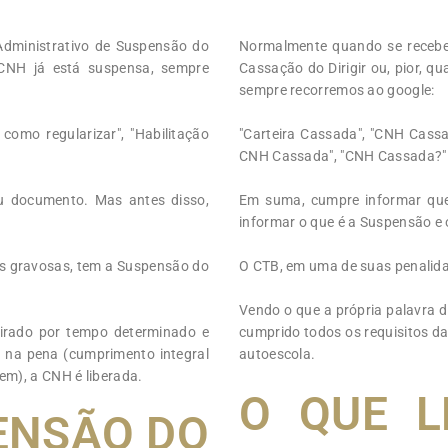
Administrativo de Suspensão do
Normalmente quando se recebe 
 CNH já está suspensa, sempre
Cassação do Dirigir ou, pior, 
sempre recorremos ao google:
omo regularizar", "Habilitação
"Carteira Cassada", "CNH Cassa
CNH Cassada", "CNH Cassada?" "H
eu documento. Mas antes disso,
Em suma, cumpre informar que
informar o que é a Suspensão e 
is gravosas, tem a Suspensão do
O CTB, em uma de suas penalidad
Vendo o que a própria palavra di
 tirado por tempo determinado e
cumprido todos os requisitos da 
s na pena (cumprimento integral
autoescola.
em), a CNH é liberada.
O QUE L
ENSÃO DO