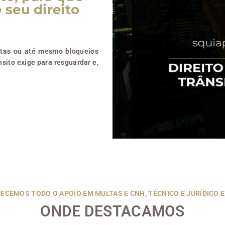
 seu direito
ultas ou até mesmo bloqueios
nsito exige para resguardar e,
ECEMOS TODO O APOIO EM MULTAS E CNH, TÉCNICO E JURÍDICO E
ONDE DESTACAMOS