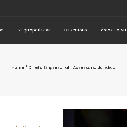
me
A Squiapati.LAW
O Escritório
Áreas De At
Home
/
Direito Empresarial | Assessoria Jurídica