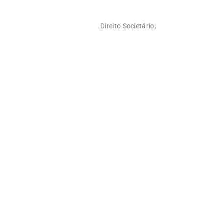
Direito Societário;
0
+
Áreas de atuação