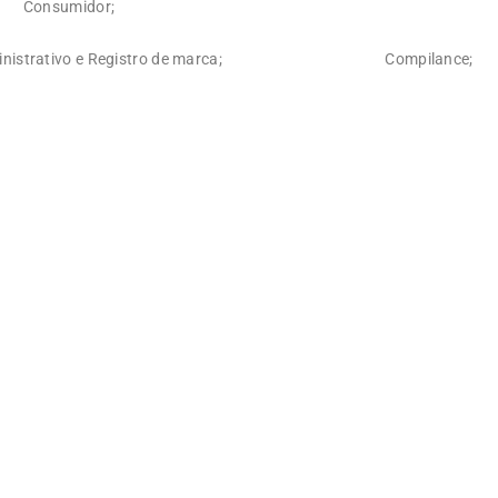
Consumidor;
inistrativo e Registro de marca;
Compilance;
+%
0
tórias
Casos encerrados