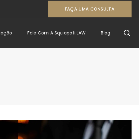
FAÇA UMA CONSULTA
uação
Fale Com A Squiapati.LAW
Blog