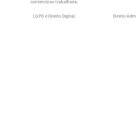
contencioso trabalhista;
LGPD e Direito Digital;
Direito Adm
0
+
0
Processos em que atuamos
de Vi