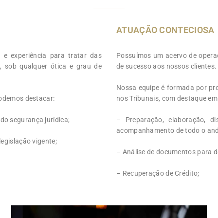
ATUAÇÃO CONTECIOSA
 e experiência para tratar das
Possuímos um acervo de operaç
, sob qualquer ótica e grau de
de sucesso aos nossos clientes.
Nossa equipe é formada por prof
podemos destacar:
nos Tribunais, com destaque em
do segurança jurídica;
– Preparação, elaboração, di
acompanhamento de todo o and
egislação vigente;
– Análise de documentos para de
– Recuperação de Crédito;