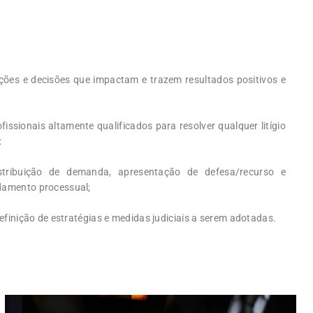
ões e decisões que impactam e trazem resultados positivos e
issionais altamente qualificados para resolver qualquer litígio
:
stribuição de demanda, apresentação de defesa/recurso e
amento processual;
finição de estratégias e medidas judiciais a serem adotadas.