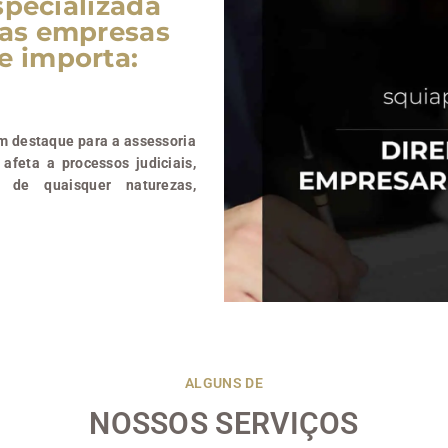
specializada
 as empresas
e importa:
om destaque para a assessoria
 afeta a processos judiciais,
s de quaisquer naturezas,
ALGUNS DE
NOSSOS SERVIÇOS