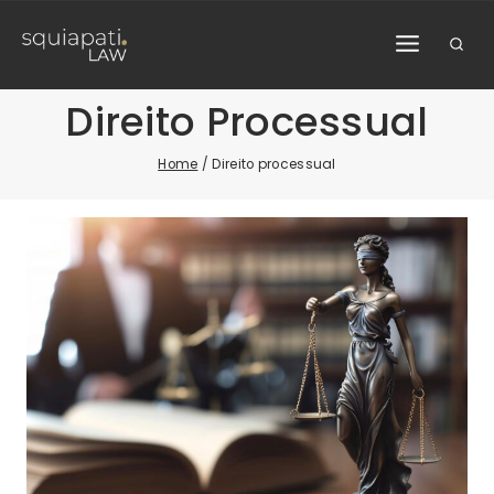
Skip
to
content
Direito Processual
Home
/
Direito processual